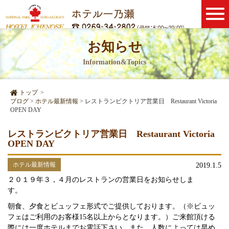
お知らせ
Information&Topics
トップ
>
ブログ
>
ホテル最新情報
>
レストランビクトリア営業日 Restaurant Victoria
OPEN DAY
レストランビクトリア営業日 Restaurant Victoria
OPEN DAY
ホテル最新情報
2019.1.5
２０１９年３，４月のレストランの営業日をお知らせしま
す。
朝食、夕食とビュッフェ形式でご提供しております。（※ビュッ
フェはご利用のお客様15名以上からとなります。）ご来館頂ける
際には一度ホテルまでお電話下さい。また、人数によっては早め