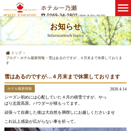
お知らせ
Information&Topics
トップ
>
ブログ
>
ホテル最新情報
>
雪はあるのですが…４月末まで休業しておりま
す
雪はあるのですが…４月末まで休業しております
ホテル最新情報
2020.4.14
シーズン初めには心配していた４月の積雪ですが、やっ
ぱり志賀高原。パウダーが積もってます。
頑張って自粛した後は大自然を満喫しにお越しくださいませ
これ以上感染が広がらない事を祈って。